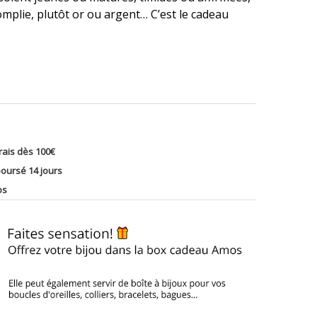
plie, plutôt or ou argent… C’est le cadeau
rais dès 100€
oursé 14 jours
os